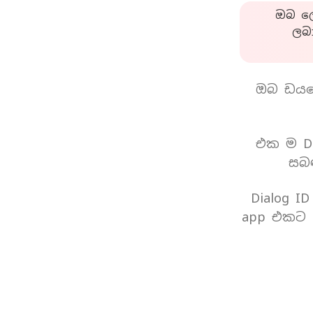
ඔබ ලො
ලබ
ඔබ ඩයල
එක ම Di
සබඳ
Dialog I
app එකට 