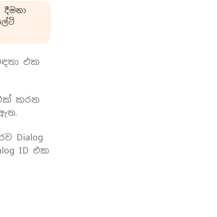
 දීමනා
්ටි
බඳතා එක
 එක් කරන
 ඇත.
රව Dialog
log ID එක