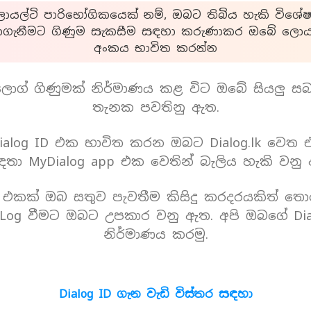
යල්ටි පාරිභෝගිකයෙක් නම්, ඔබට තිබිය හැකි විශේෂ
ාගැනීමට ගිණුම සැකසීම සඳහා කරුණාකර ඔබේ ලොයල
අංකය භාවිත කරන්න
ොග් ගිණුමක් නිර්මාණය කළ විට ඔබේ සියලු ස
තැනක පවතිනු ඇත.
alog ID එක භාවිත කරන ඔබට Dialog.lk වෙත
තා MyDialog app එක වෙතින් බැලිය හැකි වනු
D එකක් ඔබ සතුව පැවතීම කිසිදු කරදරයකිත් තො
Log වීමට ඔබට උපකාර වනු ඇත. අපි ඔබගේ Dia
නිර්මාණය කරමු.
Dialog ID ගැන වැඩි විස්තර සඳහා