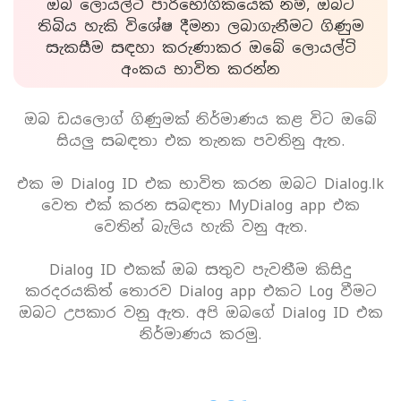
ඔබ ලොයල්ටි පාරිභෝගිකයෙක් නම්, ඔබට
තිබිය හැකි විශේෂ දීමනා ලබාගැනීමට ගිණුම
සැකසීම සඳහා කරුණාකර ඔබේ ලොයල්ටි
අංකය භාවිත කරන්න
ඔබ ඩයලොග් ගිණුමක් නිර්මාණය කළ විට ඔබේ
සියලු සබඳතා එක තැනක පවතිනු ඇත.
එක ම Dialog ID එක භාවිත කරන ඔබට Dialog.lk
වෙත එක් කරන සබඳතා MyDialog app එක
වෙතින් බැලිය හැකි වනු ඇත.
Dialog ID එකක් ඔබ සතුව පැවතීම කිසිදු
කරදරයකිත් තොරව Dialog app එකට Log වීමට
ඔබට උපකාර වනු ඇත. අපි ඔබගේ Dialog ID එක
නිර්මාණය කරමු.