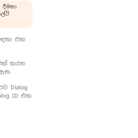
 දීමනා
්ටි
බඳතා එක
 එක් කරන
 ඇත.
රව Dialog
log ID එක