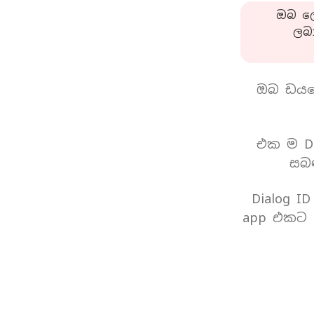
ඔබ ලො
ලබ
ඔබ ඩයල
එක ම Di
සබඳ
Dialog I
app එකට 