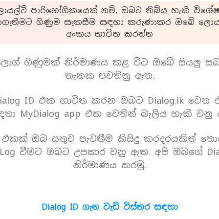
යල්ටි පාරිභෝගිකයෙක් නම්, ඔබට තිබිය හැකි විශේෂ
ාගැනීමට ගිණුම සැකසීම සඳහා කරුණාකර ඔබේ ලොයල
අංකය භාවිත කරන්න
ොග් ගිණුමක් නිර්මාණය කළ විට ඔබේ සියලු ස
තැනක පවතිනු ඇත.
alog ID එක භාවිත කරන ඔබට Dialog.lk වෙත
තා MyDialog app එක වෙතින් බැලිය හැකි වනු
D එකක් ඔබ සතුව පැවතීම කිසිදු කරදරයකිත් තො
Log වීමට ඔබට උපකාර වනු ඇත. අපි ඔබගේ Dia
නිර්මාණය කරමු.
Dialog ID ගැන වැඩි විස්තර සඳහා