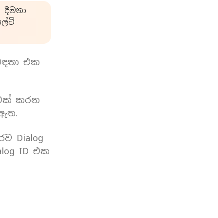
 දීමනා
්ටි
බඳතා එක
 එක් කරන
 ඇත.
රව Dialog
log ID එක