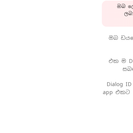
ඔබ ලො
ලබ
ඔබ ඩයල
එක ම Di
සබඳ
Dialog I
app එකට 