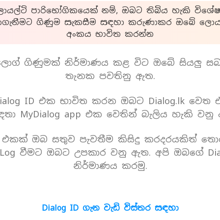
යල්ටි පාරිභෝගිකයෙක් නම්, ඔබට තිබිය හැකි විශේෂ
ාගැනීමට ගිණුම සැකසීම සඳහා කරුණාකර ඔබේ ලොයල
අංකය භාවිත කරන්න
ොග් ගිණුමක් නිර්මාණය කළ විට ඔබේ සියලු ස
තැනක පවතිනු ඇත.
alog ID එක භාවිත කරන ඔබට Dialog.lk වෙත
තා MyDialog app එක වෙතින් බැලිය හැකි වනු
D එකක් ඔබ සතුව පැවතීම කිසිදු කරදරයකිත් තො
Log වීමට ඔබට උපකාර වනු ඇත. අපි ඔබගේ Dia
නිර්මාණය කරමු.
Dialog ID ගැන වැඩි විස්තර සඳහා