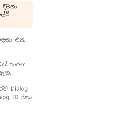
 දීමනා
්ටි
බඳතා එක
 එක් කරන
 ඇත.
රව Dialog
log ID එක