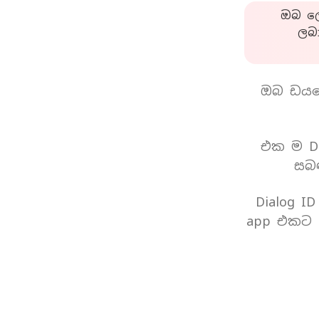
ඔබ ලො
ලබ
ඔබ ඩයල
එක ම Di
සබඳ
Dialog I
app එකට 