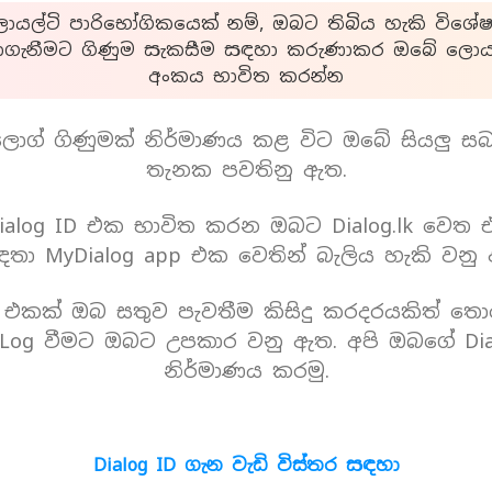
යල්ටි පාරිභෝගිකයෙක් නම්, ඔබට තිබිය හැකි විශේෂ
ාගැනීමට ගිණුම සැකසීම සඳහා කරුණාකර ඔබේ ලොයල
අංකය භාවිත කරන්න
ොග් ගිණුමක් නිර්මාණය කළ විට ඔබේ සියලු ස
තැනක පවතිනු ඇත.
alog ID එක භාවිත කරන ඔබට Dialog.lk වෙත
තා MyDialog app එක වෙතින් බැලිය හැකි වනු
D එකක් ඔබ සතුව පැවතීම කිසිදු කරදරයකිත් තො
Log වීමට ඔබට උපකාර වනු ඇත. අපි ඔබගේ Dia
නිර්මාණය කරමු.
Dialog ID ගැන වැඩි විස්තර සඳහා