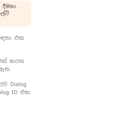
 දීමනා
්ටි
බඳතා එක
 එක් කරන
 ඇත.
රව Dialog
log ID එක