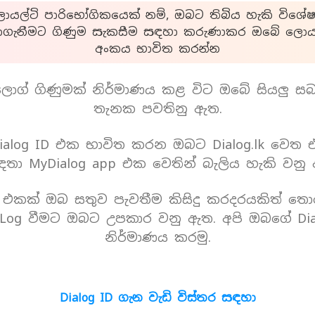
යල්ටි පාරිභෝගිකයෙක් නම්, ඔබට තිබිය හැකි විශේෂ
ාගැනීමට ගිණුම සැකසීම සඳහා කරුණාකර ඔබේ ලොයල
අංකය භාවිත කරන්න
ොග් ගිණුමක් නිර්මාණය කළ විට ඔබේ සියලු ස
තැනක පවතිනු ඇත.
alog ID එක භාවිත කරන ඔබට Dialog.lk වෙත
තා MyDialog app එක වෙතින් බැලිය හැකි වනු
D එකක් ඔබ සතුව පැවතීම කිසිදු කරදරයකිත් තො
Log වීමට ඔබට උපකාර වනු ඇත. අපි ඔබගේ Dia
නිර්මාණය කරමු.
Dialog ID ගැන වැඩි විස්තර සඳහා