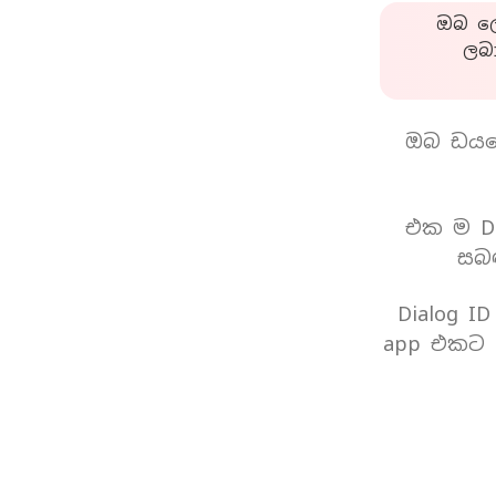
ඔබ ලො
ලබ
ඔබ ඩයල
එක ම Di
සබඳ
Dialog I
app එකට 