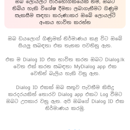
ඔබ ලොයල්ටි පාරිභෝගිකයෙක් නම්, ඔබට
තිබිය හැකි විශේෂ දීමනා ලබාගැනීමට ගිණුම
සැකසීම සඳහා කරුණාකර ඔබේ ලොයල්ටි
අංකය භාවිත කරන්න
ඔබ ඩයලොග් ගිණුමක් නිර්මාණය කළ විට ඔබේ
සියලු සබඳතා එක තැනක පවතිනු ඇත.
එක ම Dialog ID එක භාවිත කරන ඔබට Dialog.lk
වෙත එක් කරන සබඳතා MyDialog app එක
වෙතින් බැලිය හැකි වනු ඇත.
Dialog ID එකක් ඔබ සතුව පැවතීම කිසිදු
කරදරයකිත් තොරව Dialog app එකට Log වීමට
ඔබට උපකාර වනු ඇත. අපි ඔබගේ Dialog ID එක
නිර්මාණය කරමු.