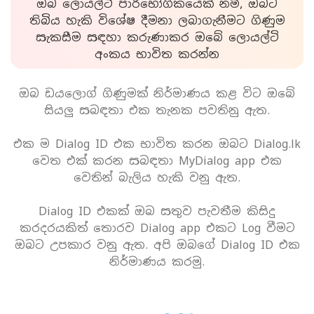
ඔබ ලොයල්ටි පාරිභෝගිකයෙක් නම්, ඔබට
තිබිය හැකි විශේෂ දීමනා ලබාගැනීමට ගිණුම
සැකසීම සඳහා කරුණාකර ඔබේ ලොයල්ටි
අංකය භාවිත කරන්න
ඔබ ඩයලොග් ගිණුමක් නිර්මාණය කළ විට ඔබේ
සියලු සබඳතා එක තැනක පවතිනු ඇත.
එක ම Dialog ID එක භාවිත කරන ඔබට Dialog.lk
වෙත එක් කරන සබඳතා MyDialog app එක
වෙතින් බැලිය හැකි වනු ඇත.
Dialog ID එකක් ඔබ සතුව පැවතීම කිසිදු
කරදරයකිත් තොරව Dialog app එකට Log වීමට
ඔබට උපකාර වනු ඇත. අපි ඔබගේ Dialog ID එක
නිර්මාණය කරමු.