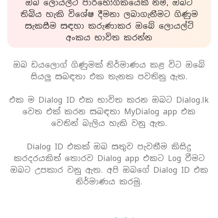
ඔබ ලොයල්ටි පාරිභෝගිකයෙක් නම්, ඔබට
තිබිය හැකි විශේෂ දීමනා ලබාගැනීමට ගිණුම
සැකසීම සඳහා කරුණාකර ඔබේ ලොයල්ටි
අංකය භාවිත කරන්න
ඔබ ඩයලොග් ගිණුමක් නිර්මාණය කළ විට ඔබේ
සියලු සබඳතා එක තැනක පවතිනු ඇත.
එක ම Dialog ID එක භාවිත කරන ඔබට Dialog.lk
වෙත එක් කරන සබඳතා MyDialog app එක
වෙතින් බැලිය හැකි වනු ඇත.
Dialog ID එකක් ඔබ සතුව පැවතීම කිසිදු
කරදරයකිත් තොරව Dialog app එකට Log වීමට
ඔබට උපකාර වනු ඇත. අපි ඔබගේ Dialog ID එක
නිර්මාණය කරමු.