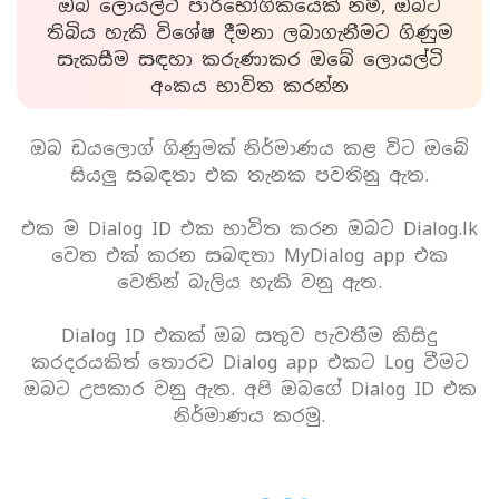
ඔබ ලොයල්ටි පාරිභෝගිකයෙක් නම්, ඔබට
තිබිය හැකි විශේෂ දීමනා ලබාගැනීමට ගිණුම
සැකසීම සඳහා කරුණාකර ඔබේ ලොයල්ටි
අංකය භාවිත කරන්න
ඔබ ඩයලොග් ගිණුමක් නිර්මාණය කළ විට ඔබේ
සියලු සබඳතා එක තැනක පවතිනු ඇත.
එක ම Dialog ID එක භාවිත කරන ඔබට Dialog.lk
වෙත එක් කරන සබඳතා MyDialog app එක
වෙතින් බැලිය හැකි වනු ඇත.
Dialog ID එකක් ඔබ සතුව පැවතීම කිසිදු
කරදරයකිත් තොරව Dialog app එකට Log වීමට
ඔබට උපකාර වනු ඇත. අපි ඔබගේ Dialog ID එක
නිර්මාණය කරමු.