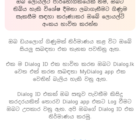
ඔබ ලොයල්ටි පාරිභෝගිකයෙක් නම්, ඔබට
තිබිය හැකි විශේෂ දීමනා ලබාගැනීමට ගිණුම
සැකසීම සඳහා කරුණාකර ඔබේ ලොයල්ටි
අංකය භාවිත කරන්න
ඔබ ඩයලොග් ගිණුමක් නිර්මාණය කළ විට ඔබේ
සියලු සබඳතා එක තැනක පවතිනු ඇත.
එක ම Dialog ID එක භාවිත කරන ඔබට Dialog.lk
වෙත එක් කරන සබඳතා MyDialog app එක
වෙතින් බැලිය හැකි වනු ඇත.
Dialog ID එකක් ඔබ සතුව පැවතීම කිසිදු
කරදරයකිත් තොරව Dialog app එකට Log වීමට
ඔබට උපකාර වනු ඇත. අපි ඔබගේ Dialog ID එක
නිර්මාණය කරමු.