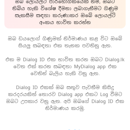
ඔබ ලොයල්ටි පාරිභෝගිකයෙක් නම්, ඔබට
තිබිය හැකි විශේෂ දීමනා ලබාගැනීමට ගිණුම
සැකසීම සඳහා කරුණාකර ඔබේ ලොයල්ටි
අංකය භාවිත කරන්න
ඔබ ඩයලොග් ගිණුමක් නිර්මාණය කළ විට ඔබේ
සියලු සබඳතා එක තැනක පවතිනු ඇත.
එක ම Dialog ID එක භාවිත කරන ඔබට Dialog.lk
වෙත එක් කරන සබඳතා MyDialog app එක
වෙතින් බැලිය හැකි වනු ඇත.
Dialog ID එකක් ඔබ සතුව පැවතීම කිසිදු
කරදරයකිත් තොරව Dialog app එකට Log වීමට
ඔබට උපකාර වනු ඇත. අපි ඔබගේ Dialog ID එක
නිර්මාණය කරමු.