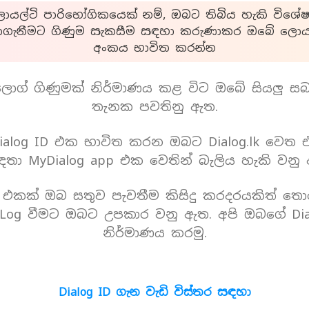
යල්ටි පාරිභෝගිකයෙක් නම්, ඔබට තිබිය හැකි විශේෂ
ාගැනීමට ගිණුම සැකසීම සඳහා කරුණාකර ඔබේ ලොයල
අංකය භාවිත කරන්න
ොග් ගිණුමක් නිර්මාණය කළ විට ඔබේ සියලු ස
තැනක පවතිනු ඇත.
alog ID එක භාවිත කරන ඔබට Dialog.lk වෙත
තා MyDialog app එක වෙතින් බැලිය හැකි වනු
D එකක් ඔබ සතුව පැවතීම කිසිදු කරදරයකිත් තො
Log වීමට ඔබට උපකාර වනු ඇත. අපි ඔබගේ Dia
නිර්මාණය කරමු.
Dialog ID ගැන වැඩි විස්තර සඳහා