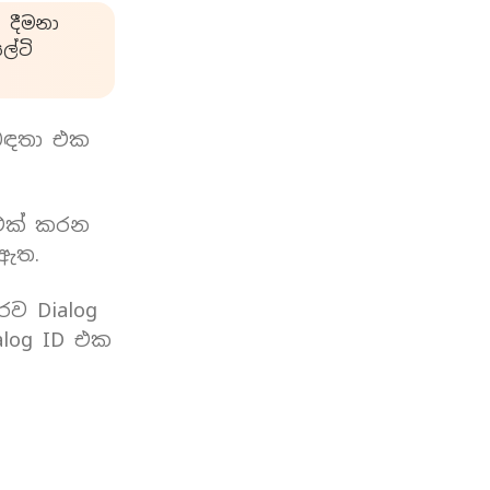
 දීමනා
්ටි
බඳතා එක
 එක් කරන
 ඇත.
රව Dialog
log ID එක