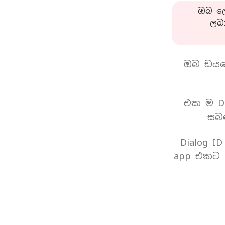
ඔබ ලො
ලබ
ඔබ ඩයල
එක ම Di
සබඳ
Dialog I
app එකට 