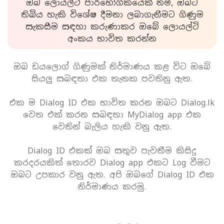
ඔබ ලොයල්ටි පාරිභෝගිකයෙක් නම්, ඔබට
තිබිය හැකි විශේෂ දීමනා ලබාගැනීමට ගිණුම
සැකසීම සඳහා කරුණාකර ඔබේ ලොයල්ටි
අංකය භාවිත කරන්න
ඔබ ඩයලොග් ගිණුමක් නිර්මාණය කළ විට ඔබේ
සියලු සබඳතා එක තැනක පවතිනු ඇත.
එක ම Dialog ID එක භාවිත කරන ඔබට Dialog.lk
වෙත එක් කරන සබඳතා MyDialog app එක
වෙතින් බැලිය හැකි වනු ඇත.
Dialog ID එකක් ඔබ සතුව පැවතීම කිසිදු
කරදරයකිත් තොරව Dialog app එකට Log වීමට
ඔබට උපකාර වනු ඇත. අපි ඔබගේ Dialog ID එක
නිර්මාණය කරමු.