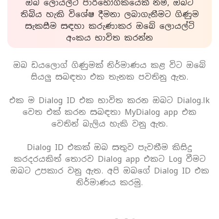
ඔබ ලොයල්ටි පාරිභෝගිකයෙක් නම්, ඔබට
තිබිය හැකි විශේෂ දීමනා ලබාගැනීමට ගිණුම
සැකසීම සඳහා කරුණාකර ඔබේ ලොයල්ටි
අංකය භාවිත කරන්න
ඔබ ඩයලොග් ගිණුමක් නිර්මාණය කළ විට ඔබේ
සියලු සබඳතා එක තැනක පවතිනු ඇත.
එක ම Dialog ID එක භාවිත කරන ඔබට Dialog.lk
වෙත එක් කරන සබඳතා MyDialog app එක
වෙතින් බැලිය හැකි වනු ඇත.
Dialog ID එකක් ඔබ සතුව පැවතීම කිසිදු
කරදරයකිත් තොරව Dialog app එකට Log වීමට
ඔබට උපකාර වනු ඇත. අපි ඔබගේ Dialog ID එක
නිර්මාණය කරමු.