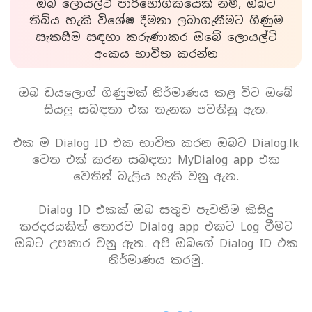
ඔබ ලොයල්ටි පාරිභෝගිකයෙක් නම්, ඔබට
තිබිය හැකි විශේෂ දීමනා ලබාගැනීමට ගිණුම
සැකසීම සඳහා කරුණාකර ඔබේ ලොයල්ටි
අංකය භාවිත කරන්න
ඔබ ඩයලොග් ගිණුමක් නිර්මාණය කළ විට ඔබේ
සියලු සබඳතා එක තැනක පවතිනු ඇත.
එක ම Dialog ID එක භාවිත කරන ඔබට Dialog.lk
වෙත එක් කරන සබඳතා MyDialog app එක
වෙතින් බැලිය හැකි වනු ඇත.
Dialog ID එකක් ඔබ සතුව පැවතීම කිසිදු
කරදරයකිත් තොරව Dialog app එකට Log වීමට
ඔබට උපකාර වනු ඇත. අපි ඔබගේ Dialog ID එක
නිර්මාණය කරමු.