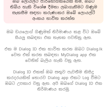
ඔබ ලොයල්ටි පාරිභෝගිකයෙක් නම්, ඔබට
තිබිය හැකි විශේෂ දීමනා ලබාගැනීමට ගිණුම
සැකසීම සඳහා කරුණාකර ඔබේ ලොයල්ටි
අංකය භාවිත කරන්න
ඔබ ඩයලොග් ගිණුමක් නිර්මාණය කළ විට ඔබේ
සියලු සබඳතා එක තැනක පවතිනු ඇත.
එක ම Dialog ID එක භාවිත කරන ඔබට Dialog.lk
වෙත එක් කරන සබඳතා MyDialog app එක
වෙතින් බැලිය හැකි වනු ඇත.
Dialog ID එකක් ඔබ සතුව පැවතීම කිසිදු
කරදරයකිත් තොරව Dialog app එකට Log වීමට
ඔබට උපකාර වනු ඇත. අපි ඔබගේ Dialog ID එක
නිර්මාණය කරමු.