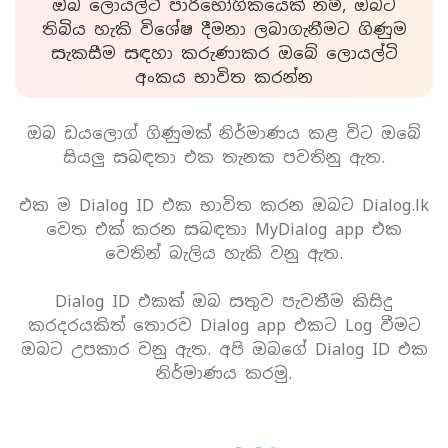
ඔබ ලොයල්ටි පාරිභෝගිකයෙක් නම්, ඔබට
තිබිය හැකි විශේෂ දීමනා ලබාගැනීමට ගිණුම
සැකසීම සඳහා කරුණාකර ඔබේ ලොයල්ටි
අංකය භාවිත කරන්න
ඔබ ඩයලොග් ගිණුමක් නිර්මාණය කළ විට ඔබේ
සියලු සබඳතා එක තැනක පවතිනු ඇත.
එක ම Dialog ID එක භාවිත කරන ඔබට Dialog.lk
වෙත එක් කරන සබඳතා MyDialog app එක
වෙතින් බැලිය හැකි වනු ඇත.
Dialog ID එකක් ඔබ සතුව පැවතීම කිසිදු
කරදරයකිත් තොරව Dialog app එකට Log වීමට
ඔබට උපකාර වනු ඇත. අපි ඔබගේ Dialog ID එක
නිර්මාණය කරමු.