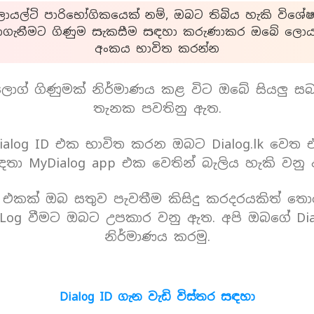
යල්ටි පාරිභෝගිකයෙක් නම්, ඔබට තිබිය හැකි විශේෂ
ාගැනීමට ගිණුම සැකසීම සඳහා කරුණාකර ඔබේ ලොයල
අංකය භාවිත කරන්න
ොග් ගිණුමක් නිර්මාණය කළ විට ඔබේ සියලු ස
තැනක පවතිනු ඇත.
alog ID එක භාවිත කරන ඔබට Dialog.lk වෙත
තා MyDialog app එක වෙතින් බැලිය හැකි වනු
D එකක් ඔබ සතුව පැවතීම කිසිදු කරදරයකිත් තො
Log වීමට ඔබට උපකාර වනු ඇත. අපි ඔබගේ Dia
නිර්මාණය කරමු.
Dialog ID ගැන වැඩි විස්තර සඳහා