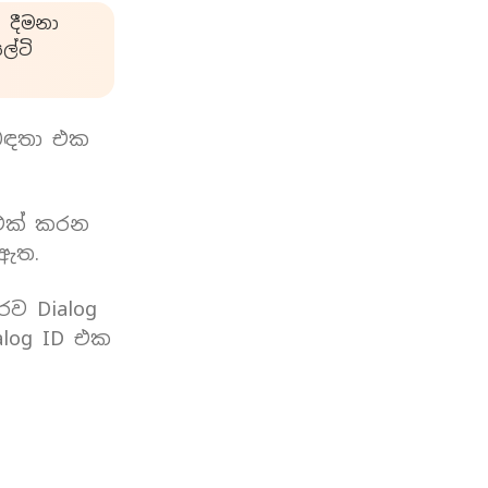
 දීමනා
්ටි
බඳතා එක
 එක් කරන
 ඇත.
රව Dialog
log ID එක