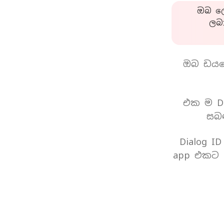
ඔබ ලො
ලබ
ඔබ ඩයල
එක ම Di
සබඳ
Dialog I
app එකට 