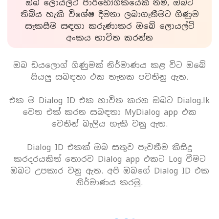
ඔබ ලොයල්ටි පාරිභෝගිකයෙක් නම්, ඔබට
තිබිය හැකි විශේෂ දීමනා ලබාගැනීමට ගිණුම
සැකසීම සඳහා කරුණාකර ඔබේ ලොයල්ටි
අංකය භාවිත කරන්න
ඔබ ඩයලොග් ගිණුමක් නිර්මාණය කළ විට ඔබේ
සියලු සබඳතා එක තැනක පවතිනු ඇත.
එක ම Dialog ID එක භාවිත කරන ඔබට Dialog.lk
වෙත එක් කරන සබඳතා MyDialog app එක
වෙතින් බැලිය හැකි වනු ඇත.
Dialog ID එකක් ඔබ සතුව පැවතීම කිසිදු
කරදරයකිත් තොරව Dialog app එකට Log වීමට
ඔබට උපකාර වනු ඇත. අපි ඔබගේ Dialog ID එක
නිර්මාණය කරමු.