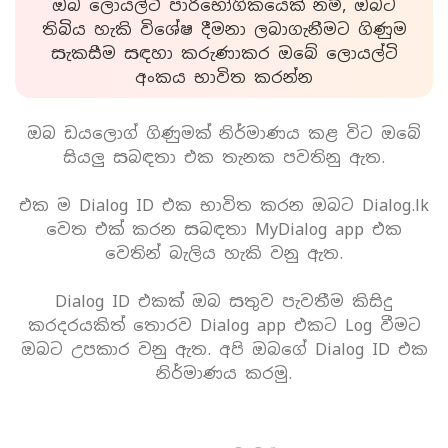
ඔබ ලොයල්ටි පාරිභෝගිකයෙක් නම්, ඔබට
තිබිය හැකි විශේෂ දීමනා ලබාගැනීමට ගිණුම
සැකසීම සඳහා කරුණාකර ඔබේ ලොයල්ටි
අංකය භාවිත කරන්න
ඔබ ඩයලොග් ගිණුමක් නිර්මාණය කළ විට ඔබේ
සියලු සබඳතා එක තැනක පවතිනු ඇත.
එක ම Dialog ID එක භාවිත කරන ඔබට Dialog.lk
වෙත එක් කරන සබඳතා MyDialog app එක
වෙතින් බැලිය හැකි වනු ඇත.
Dialog ID එකක් ඔබ සතුව පැවතීම කිසිදු
කරදරයකිත් තොරව Dialog app එකට Log වීමට
ඔබට උපකාර වනු ඇත. අපි ඔබගේ Dialog ID එක
නිර්මාණය කරමු.