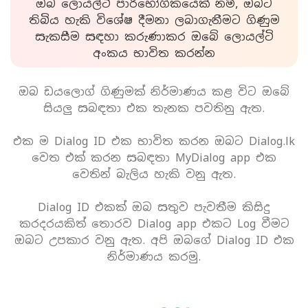
ඔබ ලොයල්ටි පාරිභෝගිකයෙක් නම්, ඔබට
තිබිය හැකි විශේෂ දීමනා ලබාගැනීමට ගිණුම
සැකසීම සඳහා කරුණාකර ඔබේ ලොයල්ටි
අංකය භාවිත කරන්න
ඔබ ඩයලොග් ගිණුමක් නිර්මාණය කළ විට ඔබේ
සියලු සබඳතා එක තැනක පවතිනු ඇත.
එක ම Dialog ID එක භාවිත කරන ඔබට Dialog.lk
වෙත එක් කරන සබඳතා MyDialog app එක
වෙතින් බැලිය හැකි වනු ඇත.
Dialog ID එකක් ඔබ සතුව පැවතීම කිසිදු
කරදරයකිත් තොරව Dialog app එකට Log වීමට
ඔබට උපකාර වනු ඇත. අපි ඔබගේ Dialog ID එක
නිර්මාණය කරමු.