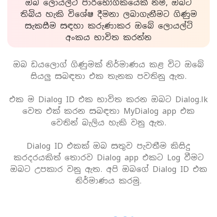
ඔබ ලොයල්ටි පාරිභෝගිකයෙක් නම්, ඔබට
තිබිය හැකි විශේෂ දීමනා ලබාගැනීමට ගිණුම
සැකසීම සඳහා කරුණාකර ඔබේ ලොයල්ටි
අංකය භාවිත කරන්න
ඔබ ඩයලොග් ගිණුමක් නිර්මාණය කළ විට ඔබේ
සියලු සබඳතා එක තැනක පවතිනු ඇත.
එක ම Dialog ID එක භාවිත කරන ඔබට Dialog.lk
වෙත එක් කරන සබඳතා MyDialog app එක
වෙතින් බැලිය හැකි වනු ඇත.
Dialog ID එකක් ඔබ සතුව පැවතීම කිසිදු
කරදරයකිත් තොරව Dialog app එකට Log වීමට
ඔබට උපකාර වනු ඇත. අපි ඔබගේ Dialog ID එක
නිර්මාණය කරමු.