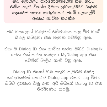
ඔබ ලොයල්ටි පාරිභෝගිකයෙක් නම්, ඔබට
තිබිය හැකි විශේෂ දීමනා ලබාගැනීමට ගිණුම
සැකසීම සඳහා කරුණාකර ඔබේ ලොයල්ටි
අංකය භාවිත කරන්න
ඔබ ඩයලොග් ගිණුමක් නිර්මාණය කළ විට ඔබේ
සියලු සබඳතා එක තැනක පවතිනු ඇත.
එක ම Dialog ID එක භාවිත කරන ඔබට Dialog.lk
වෙත එක් කරන සබඳතා MyDialog app එක
වෙතින් බැලිය හැකි වනු ඇත.
Dialog ID එකක් ඔබ සතුව පැවතීම කිසිදු
කරදරයකිත් තොරව Dialog app එකට Log වීමට
ඔබට උපකාර වනු ඇත. අපි ඔබගේ Dialog ID එක
නිර්මාණය කරමු.