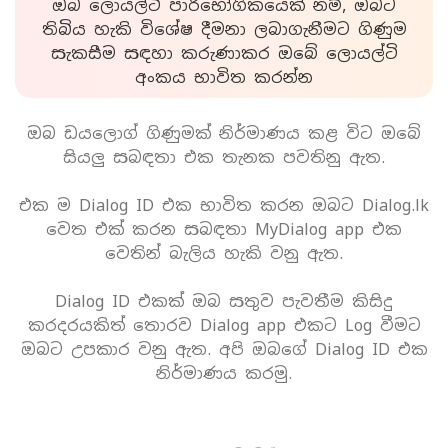
ඔබ ලොයල්ටි පාරිභෝගිකයෙක් නම්, ඔබට
තිබිය හැකි විශේෂ දීමනා ලබාගැනීමට ගිණුම
සැකසීම සඳහා කරුණාකර ඔබේ ලොයල්ටි
අංකය භාවිත කරන්න
ඔබ ඩයලොග් ගිණුමක් නිර්මාණය කළ විට ඔබේ
සියලු සබඳතා එක තැනක පවතිනු ඇත.
එක ම Dialog ID එක භාවිත කරන ඔබට Dialog.lk
වෙත එක් කරන සබඳතා MyDialog app එක
වෙතින් බැලිය හැකි වනු ඇත.
Dialog ID එකක් ඔබ සතුව පැවතීම කිසිදු
කරදරයකිත් තොරව Dialog app එකට Log වීමට
ඔබට උපකාර වනු ඇත. අපි ඔබගේ Dialog ID එක
නිර්මාණය කරමු.