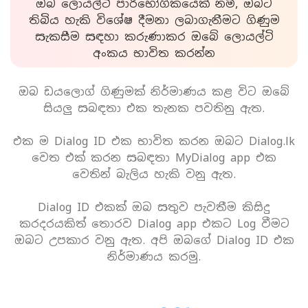
ඔබ ලොයල්ටි පාරිභෝගිකයෙක් නම්, ඔබට
තිබිය හැකි විශේෂ දීමනා ලබාගැනීමට ගිණුම
සැකසීම සඳහා කරුණාකර ඔබේ ලොයල්ටි
අංකය භාවිත කරන්න
ඔබ ඩයලොග් ගිණුමක් නිර්මාණය කළ විට ඔබේ
සියලු සබඳතා එක තැනක පවතිනු ඇත.
එක ම Dialog ID එක භාවිත කරන ඔබට Dialog.lk
වෙත එක් කරන සබඳතා MyDialog app එක
වෙතින් බැලිය හැකි වනු ඇත.
Dialog ID එකක් ඔබ සතුව පැවතීම කිසිදු
කරදරයකිත් තොරව Dialog app එකට Log වීමට
ඔබට උපකාර වනු ඇත. අපි ඔබගේ Dialog ID එක
නිර්මාණය කරමු.