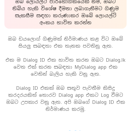
ඔබ ලොයල්ටි පාරිභෝගිකයෙක් නම්, ඔබට
තිබිය හැකි විශේෂ දීමනා ලබාගැනීමට ගිණුම
සැකසීම සඳහා කරුණාකර ඔබේ ලොයල්ටි
අංකය භාවිත කරන්න
ඔබ ඩයලොග් ගිණුමක් නිර්මාණය කළ විට ඔබේ
සියලු සබඳතා එක තැනක පවතිනු ඇත.
එක ම Dialog ID එක භාවිත කරන ඔබට Dialog.lk
වෙත එක් කරන සබඳතා MyDialog app එක
වෙතින් බැලිය හැකි වනු ඇත.
Dialog ID එකක් ඔබ සතුව පැවතීම කිසිදු
කරදරයකිත් තොරව Dialog app එකට Log වීමට
ඔබට උපකාර වනු ඇත. අපි ඔබගේ Dialog ID එක
නිර්මාණය කරමු.