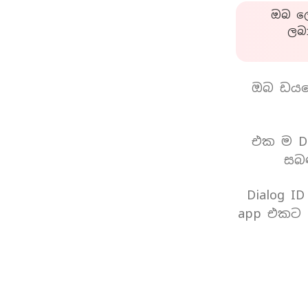
ඔබ ලො
ලබ
ඔබ ඩයල
එක ම Di
සබඳ
Dialog I
app එකට 