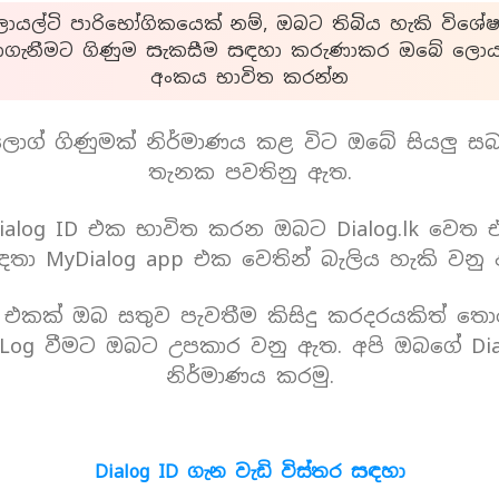
යල්ටි පාරිභෝගිකයෙක් නම්, ඔබට තිබිය හැකි විශේෂ
ාගැනීමට ගිණුම සැකසීම සඳහා කරුණාකර ඔබේ ලොයල
අංකය භාවිත කරන්න
ොග් ගිණුමක් නිර්මාණය කළ විට ඔබේ සියලු ස
තැනක පවතිනු ඇත.
alog ID එක භාවිත කරන ඔබට Dialog.lk වෙත
තා MyDialog app එක වෙතින් බැලිය හැකි වනු
D එකක් ඔබ සතුව පැවතීම කිසිදු කරදරයකිත් තො
Log වීමට ඔබට උපකාර වනු ඇත. අපි ඔබගේ Dia
නිර්මාණය කරමු.
Dialog ID ගැන වැඩි විස්තර සඳහා