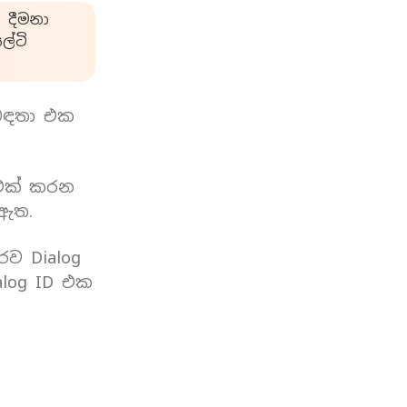
 දීමනා
්ටි
බඳතා එක
 එක් කරන
 ඇත.
රව Dialog
log ID එක