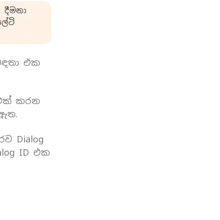
 දීමනා
්ටි
බඳතා එක
 එක් කරන
 ඇත.
රව Dialog
log ID එක