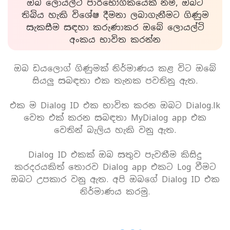
ඔබ ලොයල්ටි පාරිභෝගිකයෙක් නම්, ඔබට
තිබිය හැකි විශේෂ දීමනා ලබාගැනීමට ගිණුම
සැකසීම සඳහා කරුණාකර ඔබේ ලොයල්ටි
අංකය භාවිත කරන්න
ඔබ ඩයලොග් ගිණුමක් නිර්මාණය කළ විට ඔබේ
සියලු සබඳතා එක තැනක පවතිනු ඇත.
එක ම Dialog ID එක භාවිත කරන ඔබට Dialog.lk
වෙත එක් කරන සබඳතා MyDialog app එක
වෙතින් බැලිය හැකි වනු ඇත.
Dialog ID එකක් ඔබ සතුව පැවතීම කිසිදු
කරදරයකිත් තොරව Dialog app එකට Log වීමට
ඔබට උපකාර වනු ඇත. අපි ඔබගේ Dialog ID එක
නිර්මාණය කරමු.