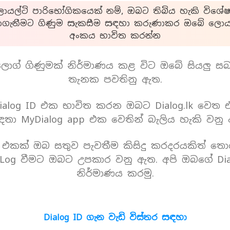
යල්ටි පාරිභෝගිකයෙක් නම්, ඔබට තිබිය හැකි විශේෂ
ාගැනීමට ගිණුම සැකසීම සඳහා කරුණාකර ඔබේ ලොයල
අංකය භාවිත කරන්න
ොග් ගිණුමක් නිර්මාණය කළ විට ඔබේ සියලු ස
තැනක පවතිනු ඇත.
alog ID එක භාවිත කරන ඔබට Dialog.lk වෙත
තා MyDialog app එක වෙතින් බැලිය හැකි වනු
D එකක් ඔබ සතුව පැවතීම කිසිදු කරදරයකිත් තො
Log වීමට ඔබට උපකාර වනු ඇත. අපි ඔබගේ Dia
නිර්මාණය කරමු.
Dialog ID ගැන වැඩි විස්තර සඳහා