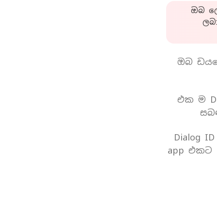
ඔබ ලො
ලබ
ඔබ ඩයල
එක ම Di
සබඳ
Dialog I
app එකට 