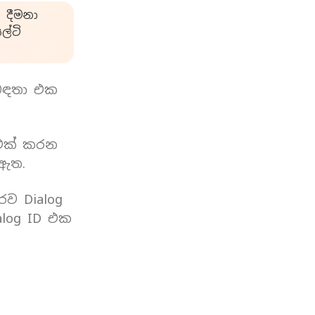
 දීමනා
්ටි
බඳතා එක
 එක් කරන
 ඇත.
රව Dialog
log ID එක