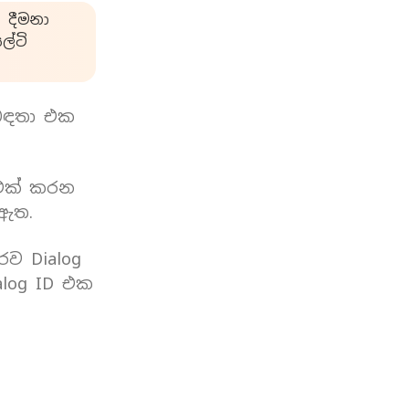
 දීමනා
්ටි
බඳතා එක
 එක් කරන
 ඇත.
රව Dialog
log ID එක