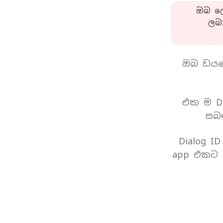
ඔබ ලො
ලබ
ඔබ ඩයල
එක ම Di
සබඳ
Dialog I
app එකට 