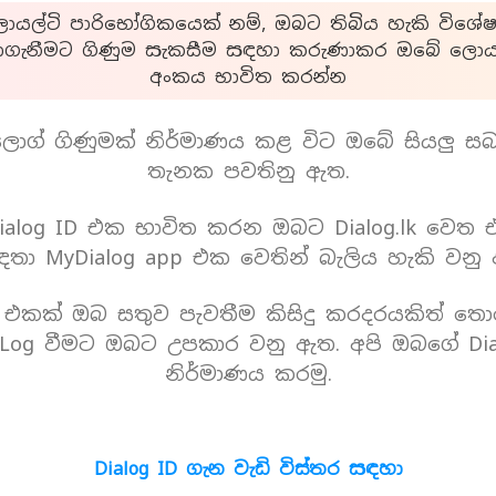
යල්ටි පාරිභෝගිකයෙක් නම්, ඔබට තිබිය හැකි විශේෂ
ාගැනීමට ගිණුම සැකසීම සඳහා කරුණාකර ඔබේ ලොයල
අංකය භාවිත කරන්න
ොග් ගිණුමක් නිර්මාණය කළ විට ඔබේ සියලු ස
තැනක පවතිනු ඇත.
alog ID එක භාවිත කරන ඔබට Dialog.lk වෙත
තා MyDialog app එක වෙතින් බැලිය හැකි වනු
D එකක් ඔබ සතුව පැවතීම කිසිදු කරදරයකිත් තො
Log වීමට ඔබට උපකාර වනු ඇත. අපි ඔබගේ Dia
නිර්මාණය කරමු.
Dialog ID ගැන වැඩි විස්තර සඳහා