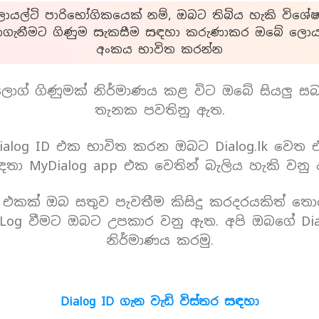
යල්ටි පාරිභෝගිකයෙක් නම්, ඔබට තිබිය හැකි විශේෂ
ාගැනීමට ගිණුම සැකසීම සඳහා කරුණාකර ඔබේ ලොයල
අංකය භාවිත කරන්න
ොග් ගිණුමක් නිර්මාණය කළ විට ඔබේ සියලු ස
තැනක පවතිනු ඇත.
alog ID එක භාවිත කරන ඔබට Dialog.lk වෙත
තා MyDialog app එක වෙතින් බැලිය හැකි වනු
D එකක් ඔබ සතුව පැවතීම කිසිදු කරදරයකිත් තො
Log වීමට ඔබට උපකාර වනු ඇත. අපි ඔබගේ Dia
නිර්මාණය කරමු.
Dialog ID ගැන වැඩි විස්තර සඳහා