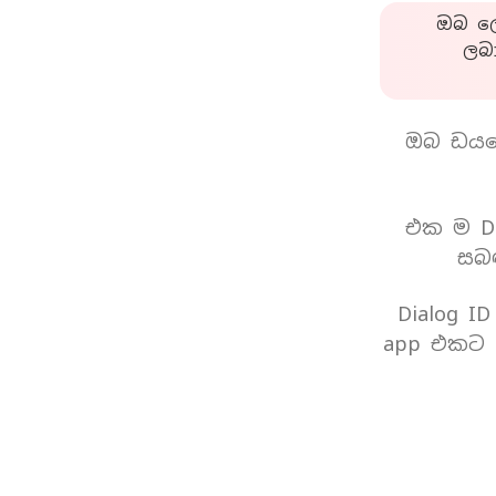
ඔබ ලො
ලබ
ඔබ ඩයල
එක ම Di
සබඳ
Dialog I
app එකට 