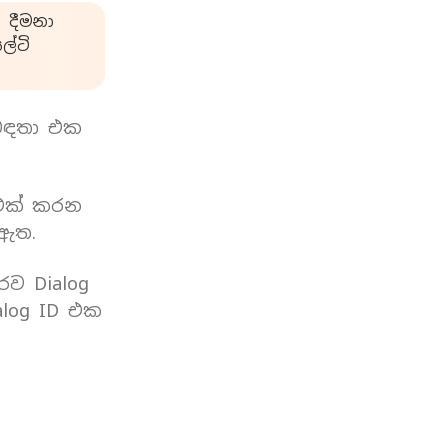
 දීමනා
්ටි
බඳතා එක
 එක් කරන
 ඇත.
රව Dialog
log ID එක