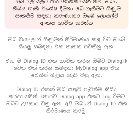
ඔබ ලොයල්ටි පාරිභෝගිකයෙක් නම්, ඔබට
තිබිය හැකි විශේෂ දීමනා ලබාගැනීමට ගිණුම
සැකසීම සඳහා කරුණාකර ඔබේ ලොයල්ටි
අංකය භාවිත කරන්න
ඔබ ඩයලොග් ගිණුමක් නිර්මාණය කළ විට ඔබේ
සියලු සබඳතා එක තැනක පවතිනු ඇත.
එක ම Dialog ID එක භාවිත කරන ඔබට Dialog.lk
වෙත එක් කරන සබඳතා MyDialog app එක
වෙතින් බැලිය හැකි වනු ඇත.
Dialog ID එකක් ඔබ සතුව පැවතීම කිසිදු
කරදරයකිත් තොරව Dialog app එකට Log වීමට
ඔබට උපකාර වනු ඇත. අපි ඔබගේ Dialog ID එක
නිර්මාණය කරමු.