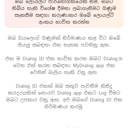
ඔබ ලොයල්ටි පාරිභෝගිකයෙක් නම්, ඔබට
තිබිය හැකි විශේෂ දීමනා ලබාගැනීමට ගිණුම
සැකසීම සඳහා කරුණාකර ඔබේ ලොයල්ටි
අංකය භාවිත කරන්න
ඔබ ඩයලොග් ගිණුමක් නිර්මාණය කළ විට ඔබේ
සියලු සබඳතා එක තැනක පවතිනු ඇත.
එක ම Dialog ID එක භාවිත කරන ඔබට Dialog.lk
වෙත එක් කරන සබඳතා MyDialog app එක
වෙතින් බැලිය හැකි වනු ඇත.
Dialog ID එකක් ඔබ සතුව පැවතීම කිසිදු
කරදරයකිත් තොරව Dialog app එකට Log වීමට
ඔබට උපකාර වනු ඇත. අපි ඔබගේ Dialog ID එක
නිර්මාණය කරමු.