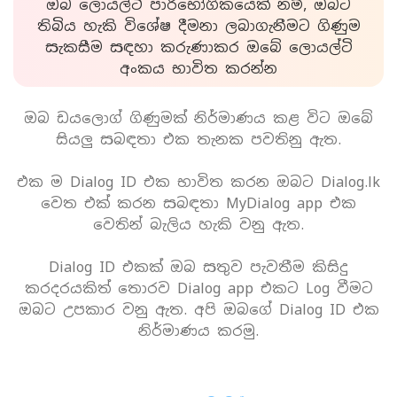
ඔබ ලොයල්ටි පාරිභෝගිකයෙක් නම්, ඔබට
තිබිය හැකි විශේෂ දීමනා ලබාගැනීමට ගිණුම
සැකසීම සඳහා කරුණාකර ඔබේ ලොයල්ටි
අංකය භාවිත කරන්න
ඔබ ඩයලොග් ගිණුමක් නිර්මාණය කළ විට ඔබේ
සියලු සබඳතා එක තැනක පවතිනු ඇත.
එක ම Dialog ID එක භාවිත කරන ඔබට Dialog.lk
වෙත එක් කරන සබඳතා MyDialog app එක
වෙතින් බැලිය හැකි වනු ඇත.
Dialog ID එකක් ඔබ සතුව පැවතීම කිසිදු
කරදරයකිත් තොරව Dialog app එකට Log වීමට
ඔබට උපකාර වනු ඇත. අපි ඔබගේ Dialog ID එක
නිර්මාණය කරමු.