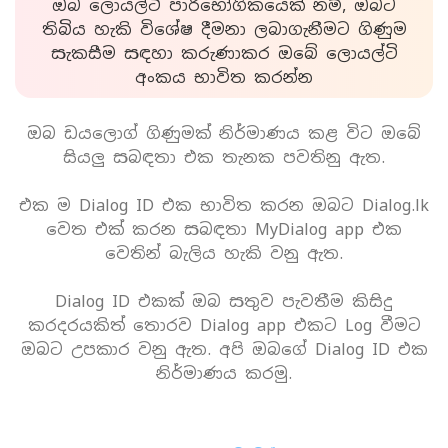
ඔබ ලොයල්ටි පාරිභෝගිකයෙක් නම්, ඔබට
තිබිය හැකි විශේෂ දීමනා ලබාගැනීමට ගිණුම
සැකසීම සඳහා කරුණාකර ඔබේ ලොයල්ටි
අංකය භාවිත කරන්න
ඔබ ඩයලොග් ගිණුමක් නිර්මාණය කළ විට ඔබේ
සියලු සබඳතා එක තැනක පවතිනු ඇත.
එක ම Dialog ID එක භාවිත කරන ඔබට Dialog.lk
වෙත එක් කරන සබඳතා MyDialog app එක
වෙතින් බැලිය හැකි වනු ඇත.
Dialog ID එකක් ඔබ සතුව පැවතීම කිසිදු
කරදරයකිත් තොරව Dialog app එකට Log වීමට
ඔබට උපකාර වනු ඇත. අපි ඔබගේ Dialog ID එක
නිර්මාණය කරමු.