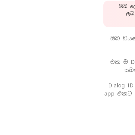
ඔබ ලො
ලබ
ඔබ ඩයල
එක ම Di
සබඳ
Dialog I
app එකට 