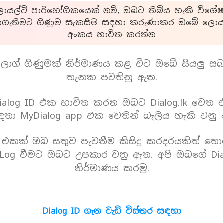
යල්ටි පාරිභෝගිකයෙක් නම්, ඔබට තිබිය හැකි විශේෂ
ාගැනීමට ගිණුම සැකසීම සඳහා කරුණාකර ඔබේ ලොයල
අංකය භාවිත කරන්න
ොග් ගිණුමක් නිර්මාණය කළ විට ඔබේ සියලු ස
තැනක පවතිනු ඇත.
alog ID එක භාවිත කරන ඔබට Dialog.lk වෙත
තා MyDialog app එක වෙතින් බැලිය හැකි වනු
D එකක් ඔබ සතුව පැවතීම කිසිදු කරදරයකිත් තො
Log වීමට ඔබට උපකාර වනු ඇත. අපි ඔබගේ Dia
නිර්මාණය කරමු.
Dialog ID ගැන වැඩි විස්තර සඳහා