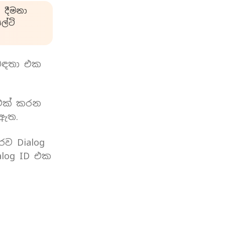
 දීමනා
්ටි
බඳතා එක
 එක් කරන
 ඇත.
රව Dialog
log ID එක