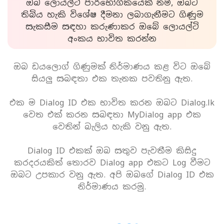
ඔබ ලොයල්ටි පාරිභෝගිකයෙක් නම්, ඔබට
තිබිය හැකි විශේෂ දීමනා ලබාගැනීමට ගිණුම
සැකසීම සඳහා කරුණාකර ඔබේ ලොයල්ටි
අංකය භාවිත කරන්න
ඔබ ඩයලොග් ගිණුමක් නිර්මාණය කළ විට ඔබේ
සියලු සබඳතා එක තැනක පවතිනු ඇත.
එක ම Dialog ID එක භාවිත කරන ඔබට Dialog.lk
වෙත එක් කරන සබඳතා MyDialog app එක
වෙතින් බැලිය හැකි වනු ඇත.
Dialog ID එකක් ඔබ සතුව පැවතීම කිසිදු
කරදරයකිත් තොරව Dialog app එකට Log වීමට
ඔබට උපකාර වනු ඇත. අපි ඔබගේ Dialog ID එක
නිර්මාණය කරමු.