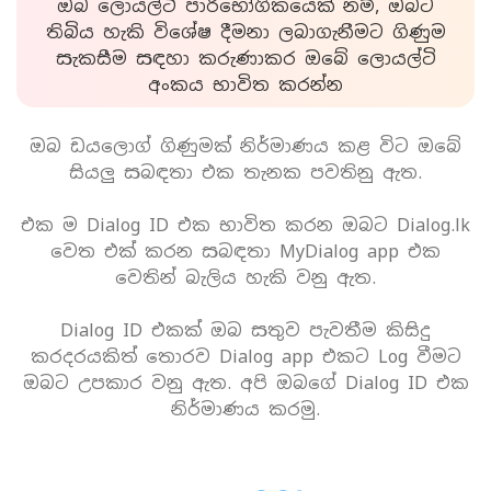
ඔබ ලොයල්ටි පාරිභෝගිකයෙක් නම්, ඔබට
තිබිය හැකි විශේෂ දීමනා ලබාගැනීමට ගිණුම
සැකසීම සඳහා කරුණාකර ඔබේ ලොයල්ටි
අංකය භාවිත කරන්න
ඔබ ඩයලොග් ගිණුමක් නිර්මාණය කළ විට ඔබේ
සියලු සබඳතා එක තැනක පවතිනු ඇත.
එක ම Dialog ID එක භාවිත කරන ඔබට Dialog.lk
වෙත එක් කරන සබඳතා MyDialog app එක
වෙතින් බැලිය හැකි වනු ඇත.
Dialog ID එකක් ඔබ සතුව පැවතීම කිසිදු
කරදරයකිත් තොරව Dialog app එකට Log වීමට
ඔබට උපකාර වනු ඇත. අපි ඔබගේ Dialog ID එක
නිර්මාණය කරමු.