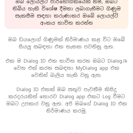
ඔබ ලොයල්ටි පාරිභෝගිකයෙක් නම්, ඔබට
තිබිය හැකි විශේෂ දීමනා ලබාගැනීමට ගිණුම
සැකසීම සඳහා කරුණාකර ඔබේ ලොයල්ටි
අංකය භාවිත කරන්න
ඔබ ඩයලොග් ගිණුමක් නිර්මාණය කළ විට ඔබේ
සියලු සබඳතා එක තැනක පවතිනු ඇත.
එක ම Dialog ID එක භාවිත කරන ඔබට Dialog.lk
වෙත එක් කරන සබඳතා MyDialog app එක
වෙතින් බැලිය හැකි වනු ඇත.
Dialog ID එකක් ඔබ සතුව පැවතීම කිසිදු
කරදරයකිත් තොරව Dialog app එකට Log වීමට
ඔබට උපකාර වනු ඇත. අපි ඔබගේ Dialog ID එක
නිර්මාණය කරමු.