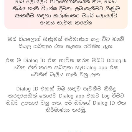
ඔබ ලොයල්ටි පාරිභෝගිකයෙක් නම්, ඔබට
තිබිය හැකි විශේෂ දීමනා ලබාගැනීමට ගිණුම
සැකසීම සඳහා කරුණාකර ඔබේ ලොයල්ටි
අංකය භාවිත කරන්න
ඔබ ඩයලොග් ගිණුමක් නිර්මාණය කළ විට ඔබේ
සියලු සබඳතා එක තැනක පවතිනු ඇත.
එක ම Dialog ID එක භාවිත කරන ඔබට Dialog.lk
වෙත එක් කරන සබඳතා MyDialog app එක
වෙතින් බැලිය හැකි වනු ඇත.
Dialog ID එකක් ඔබ සතුව පැවතීම කිසිදු
කරදරයකිත් තොරව Dialog app එකට Log වීමට
ඔබට උපකාර වනු ඇත. අපි ඔබගේ Dialog ID එක
නිර්මාණය කරමු.