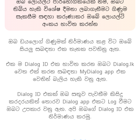
ඔබ ලොයල්ටි පාරිභෝගිකයෙක් නම්, ඔබට
තිබිය හැකි විශේෂ දීමනා ලබාගැනීමට ගිණුම
සැකසීම සඳහා කරුණාකර ඔබේ ලොයල්ටි
අංකය භාවිත කරන්න
ඔබ ඩයලොග් ගිණුමක් නිර්මාණය කළ විට ඔබේ
සියලු සබඳතා එක තැනක පවතිනු ඇත.
එක ම Dialog ID එක භාවිත කරන ඔබට Dialog.lk
වෙත එක් කරන සබඳතා MyDialog app එක
වෙතින් බැලිය හැකි වනු ඇත.
Dialog ID එකක් ඔබ සතුව පැවතීම කිසිදු
කරදරයකිත් තොරව Dialog app එකට Log වීමට
ඔබට උපකාර වනු ඇත. අපි ඔබගේ Dialog ID එක
නිර්මාණය කරමු.