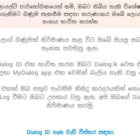
යල්ටි පාරිභෝගිකයෙක් නම්, ඔබට තිබිය හැකි විශේෂ
ාගැනීමට ගිණුම සැකසීම සඳහා කරුණාකර ඔබේ ලොයල
අංකය භාවිත කරන්න
ොග් ගිණුමක් නිර්මාණය කළ විට ඔබේ සියලු ස
තැනක පවතිනු ඇත.
alog ID එක භාවිත කරන ඔබට Dialog.lk වෙත
තා MyDialog app එක වෙතින් බැලිය හැකි වනු
D එකක් ඔබ සතුව පැවතීම කිසිදු කරදරයකිත් තො
Log වීමට ඔබට උපකාර වනු ඇත. අපි ඔබගේ Dia
නිර්මාණය කරමු.
Dialog ID ගැන වැඩි විස්තර සඳහා