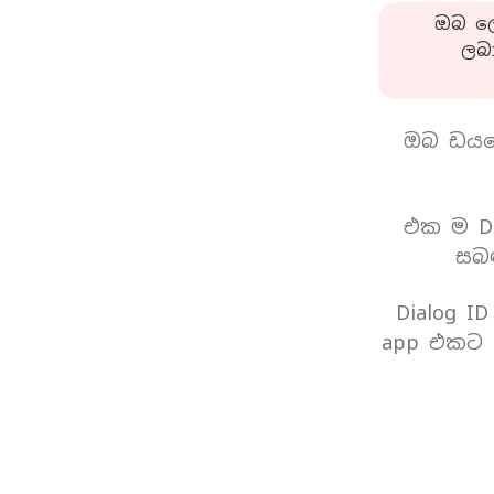
ඔබ ලො
ලබ
ඔබ ඩයල
එක ම Di
සබඳ
Dialog I
app එකට 