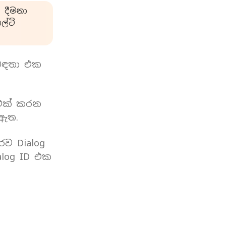
 දීමනා
්ටි
බඳතා එක
 එක් කරන
 ඇත.
රව Dialog
log ID එක