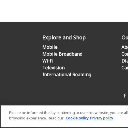
Explore and Shop
Ou
Mobile
Ab
Mobile Broadband
Co
Wi-Fi
Di
Television
Ca
International Roaming
Please be informed that by continuing to use this website, you are a
browsing experience. Read our
Cookie policy
Privacy policy