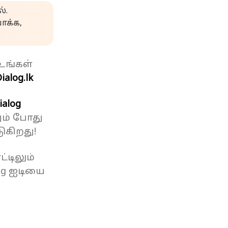
்.
க்க,
உங்கள்
ialog.lk
ialog
ும் போது
ுகிறது!
்டிலும்
og ஐடியை