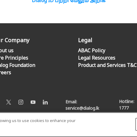
Dialog ID பற்றி மேலும் அறிக
r Company
Legal
out us
ABAC Policy
re Principles
Legal Resources
alog Foundation
Product and Services T&C
reers
Hotline:
Email:
1777
service@dialog.lk
llowing us to use cookies to enhance your
© Dialog Axiata PLC. All Rights Reserved
Privacy Notice
|
Terms & Conditions
|
Sitemap