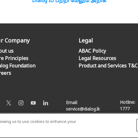
Dialog ID பற்றி மேலும் அறிக
r Company
Legal
out us
ABAC Policy
re Principles
Legal Resources
alog Foundation
Product and Services T&C
reers
Hotline:
Email:
1777
service@dialog.lk
llowing us to use cookies to enhance your
© Dialog Axiata PLC. All Rights Reserved
Privacy Notice
|
Terms & Conditions
|
Sitemap