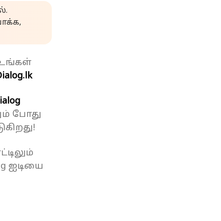
்.
க்க,
உங்கள்
ialog.lk
ialog
ும் போது
ுகிறது!
்டிலும்
og ஐடியை