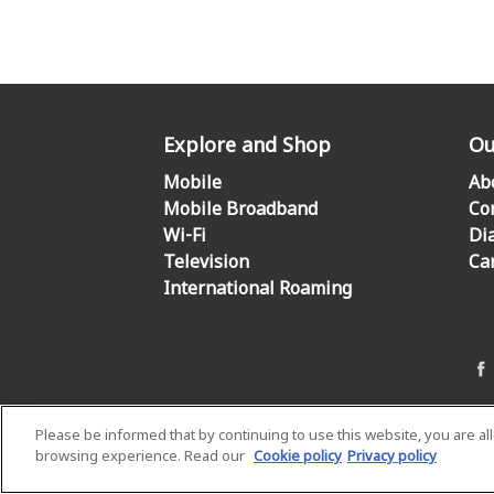
Explore and Shop
Ou
Mobile
Ab
Mobile Broadband
Co
Wi-Fi
Di
Television
Ca
International Roaming
Please be informed that by continuing to use this website, you are a
browsing experience. Read our
Cookie policy
Privacy policy