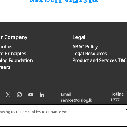
Dialog ID பற்றி மேலும் அறிக
r Company
Legal
out us
ABAC Policy
re Principles
Legal Resources
alog Foundation
Product and Services T&C
reers
Hotline:
Email:
1777
service@dialog.lk
llowing us to use cookies to enhance your
© Dialog Axiata PLC. All Rights Reserved
Privacy Notice
|
Terms & Conditions
|
Sitemap