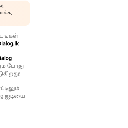
்.
க்க,
உங்கள்
ialog.lk
ialog
ும் போது
ுகிறது!
்டிலும்
og ஐடியை