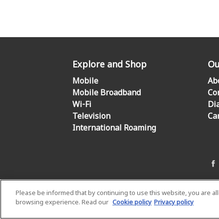
Explore and Shop
Ou
Mobile
Ab
Mobile Broadband
Co
Wi-Fi
Di
Television
Ca
International Roaming
Please be informed that by continuing to use this website, you are a
browsing experience. Read our
Cookie policy
Privacy policy