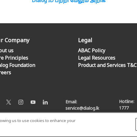
Dialog ID பற்றி மேலும் அறிக
r Company
Legal
out us
ABAC Policy
re Principles
Legal Resources
alog Foundation
Product and Services T&C
reers
Hotline:
Email:
1777
service@dialog.lk
llowing us to use cookies to enhance your
© Dialog Axiata PLC. All Rights Reserved
Privacy Notice
|
Terms & Conditions
|
Sitemap