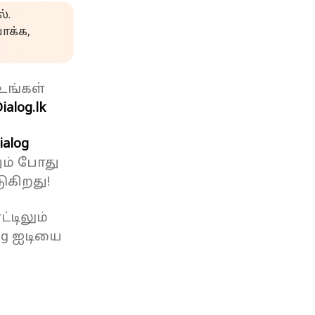
்.
க்க,
உங்கள்
ialog.lk
ialog
ும் போது
ுகிறது!
்டிலும்
og ஐடியை