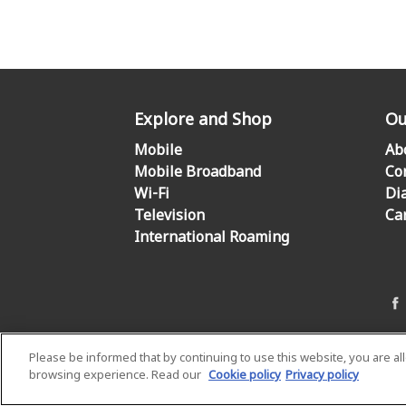
Explore and Shop
Ou
Mobile
Ab
Mobile Broadband
Co
Wi-Fi
Di
Television
Ca
International Roaming
Please be informed that by continuing to use this website, you are a
browsing experience. Read our
Cookie policy
Privacy policy