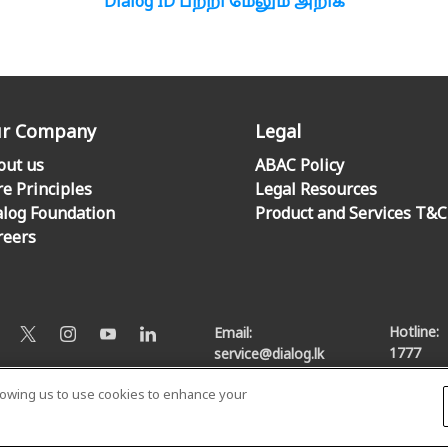
Dialog ID பற்றி மேலும் அறிக
r Company
Legal
out us
ABAC Policy
re Principles
Legal Resources
alog Foundation
Product and Services T&C
reers
Hotline:
Email:
1777
service@dialog.lk
llowing us to use cookies to enhance your
© Dialog Axiata PLC. All Rights Reserved
Privacy Notice
|
Terms & Conditions
|
Sitemap