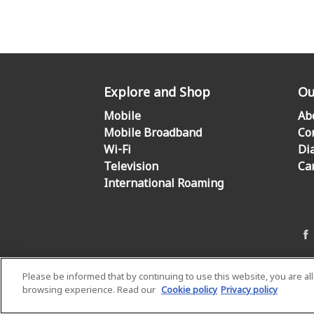
Explore and Shop
Ou
Mobile
Ab
Mobile Broadband
Co
Wi-Fi
Di
Television
Ca
International Roaming
Please be informed that by continuing to use this website, you are a
browsing experience. Read our
Cookie policy
Privacy policy