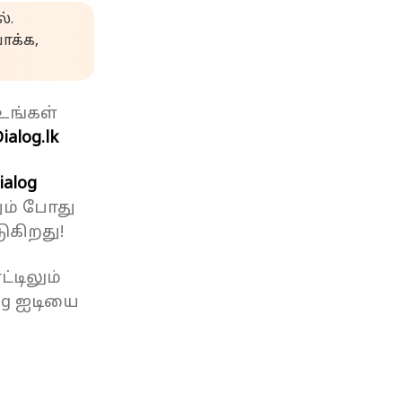
்.
க்க,
உங்கள்
ialog.lk
ialog
ும் போது
ுகிறது!
்டிலும்
og ஐடியை