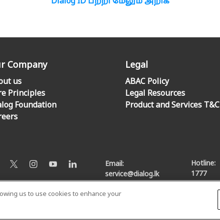
Dialog ID பற்றி மேலும் அறிக
r Company
Legal
out us
ABAC Policy
re Principles
Legal Resources
alog Foundation
Product and Services T&C
reers
Hotline:
Email:
1777
service@dialog.lk
llowing us to use cookies to enhance your
© Dialog Axiata PLC. All Rights Reserved
Privacy Notice
|
Terms & Conditions
|
Sitemap