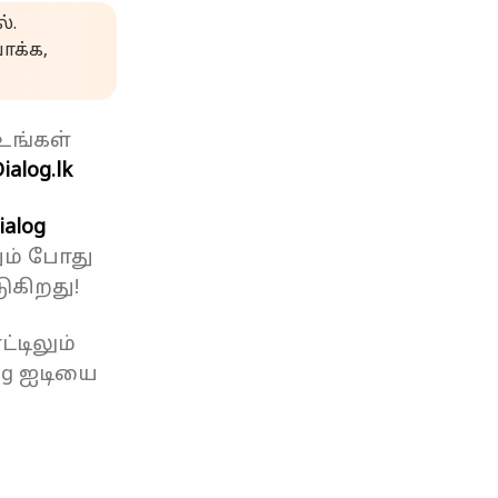
்.
க்க,
உங்கள்
ialog.lk
ialog
ும் போது
ுகிறது!
்டிலும்
og ஐடியை