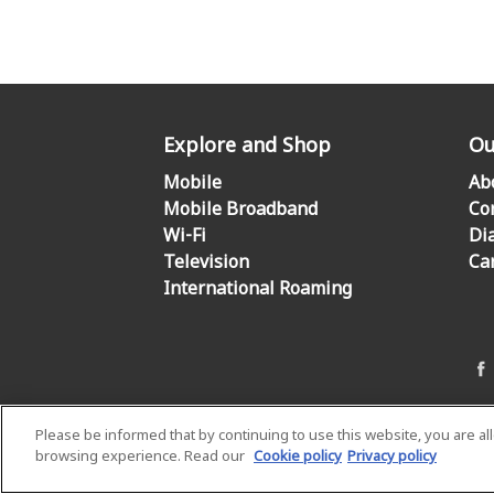
Explore and Shop
Ou
Mobile
Ab
Mobile Broadband
Co
Wi-Fi
Di
Television
Ca
International Roaming
Please be informed that by continuing to use this website, you are a
browsing experience. Read our
Cookie policy
Privacy policy